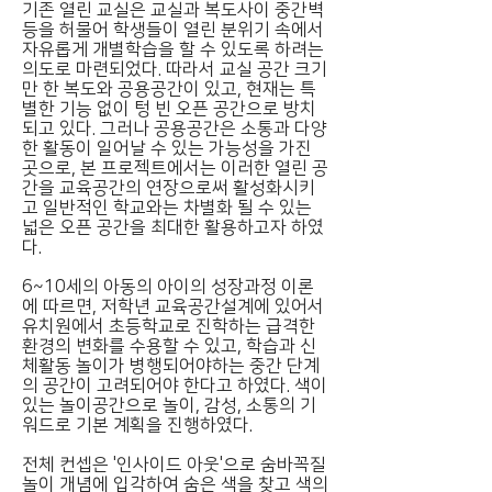
기존 열린 교실은 교실과 복도사이 중간벽
등을 허물어 학생들이 열린 분위기 속에서
자유롭게 개별학습을 할 수 있도록 하려는
의도로 마련되었다. 따라서 교실 공간 크기
만 한 복도와 공용공간이 있고, 현재는 특
별한 기능 없이 텅 빈 오픈 공간으로 방치
되고 있다. 그러나 공용공간은 소통과 다양
한 활동이 일어날 수 있는 가능성을 가진
곳으로, 본 프로젝트에서는 이러한 열린 공
간을 교육공간의 연장으로써 활성화시키
고 일반적인 학교와는 차별화 될 수 있는
넓은 오픈 공간을 최대한 활용하고자 하였
다.
6~10세의 아동의 아이의 성장과정 이론
에 따르면, 저학년 교육공간설계에 있어서
유치원에서 초등학교로 진학하는 급격한
환경의 변화를 수용할 수 있고, 학습과 신
체활동 놀이가 병행되어야하는 중간 단계
의 공간이 고려되어야 한다고 하였다. 색이
있는 놀이공간으로 놀이, 감성, 소통의 기
워드로 기본 계획을 진행하였다.
전체 컨셉은 '인사이드 아웃'으로 숨바꼭질
놀이 개념에 입각하여 숨은 색을 찾고 색의